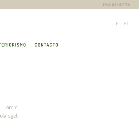
Móvil: 622 617 734
TERIORISMO
CONTACTO
ne. Lorem
ula eget