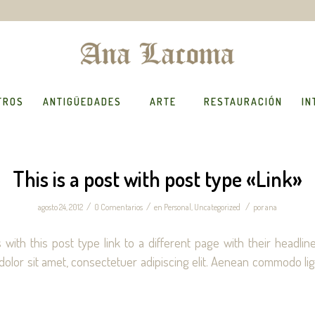
TROS
ANTIGÜEDADES
ARTE
RESTAURACIÓN
IN
This is a post with post type «Link»
/
/
/
agosto 24, 2012
0 Comentarios
en
Personal
,
Uncategorized
por
ana
s with this post type link to a different page with their headli
dolor sit amet, consectetuer adipiscing elit. Aenean commodo lig