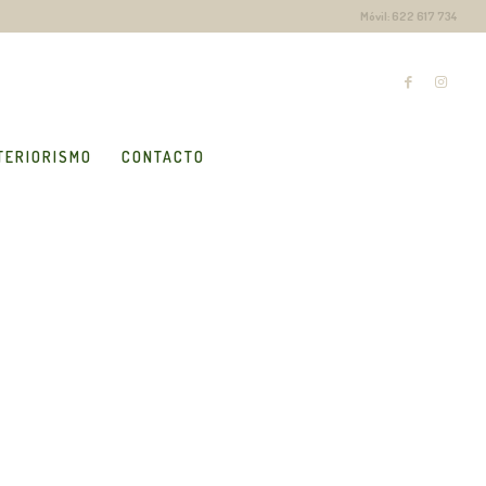
Móvil: 622 617 734
TERIORISMO
CONTACTO